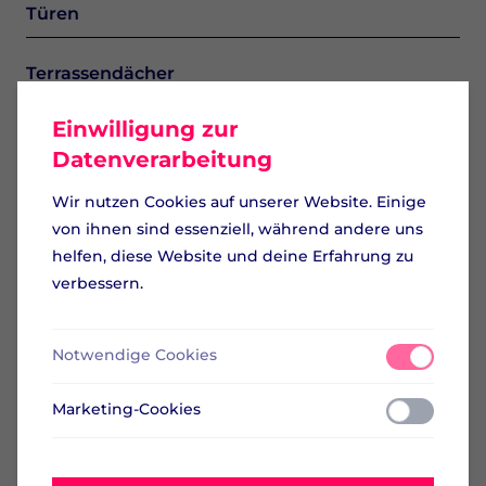
Türen
Terrassendächer
Einwilligung zur
Garagentore
Datenverarbeitung
Starke Partner im
Verbund
Fassaden und Balkone
Wir nutzen Cookies auf unserer Website. Einige
Die IGS vereint fünf
von ihnen sind essenziell, während andere uns
Unter­nehmen zu
Superview
einem starken
helfen, diese Website und deine Erfahrung zu
Netzwerk.
verbessern.
Schlüsseldienst
Mehr über uns
Notwendige Cookies
Brandschutz
Marketing-Cookies
Werde ein Teil der
Blechkantarbeiten
IGS
Dein Einstieg in eine