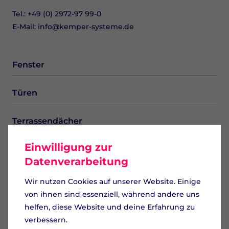
Tel.:
+49 (0) 2972‑97 99‑0
E-Mail:
info@kemper-systeme.de
Fenster
Türen
Terrassendächer
Einwilligung zur
Garagentore
Datenverarbeitung
Starke Partner im
Verbund
Fassaden und Balkone
Wir nutzen Cookies auf unserer Website. Einige
Die IGS vereint fünf
von ihnen sind essenziell, während andere uns
Unter­nehmen zu
Superview
einem starken
helfen, diese Website und deine Erfahrung zu
Netzwerk.
verbessern.